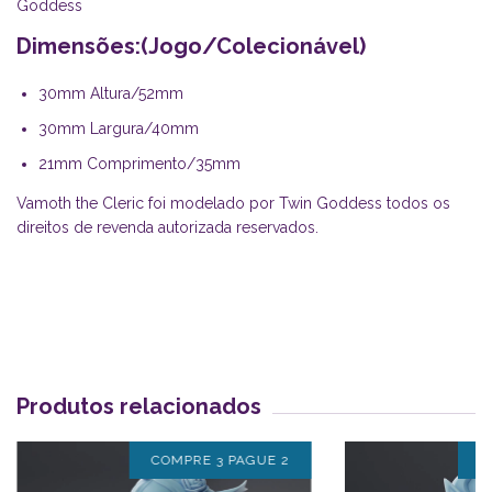
Goddess
Dimensões:(Jogo/Colecionável)
30mm Altura/52mm
30mm Largura/40mm
21mm Comprimento/35mm
Vamoth the Cleric foi modelado por Twin Goddess todos os
direitos de revenda autorizada reservados.
Produtos relacionados
COMPRE 3 PAGUE 2
C