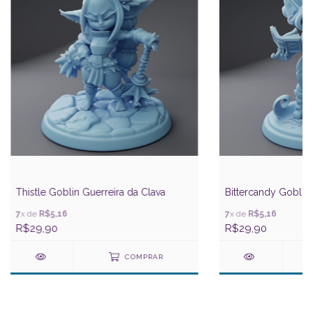
Thistle Goblin Guerreira da Clava
Bittercandy Goblin
7
x de
R$5,16
7
x de
R$5,16
R$29,90
R$29,90
COMPRAR