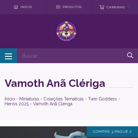
0
INÍCIO
PRODUTOS
CARRINHO
Vamoth Anã Clériga
Início
-
Miniaturas
-
Coleções Temáticas
-
Twin Goddess
-
Heróis 2025
-
Vamoth Anã Clériga
COMPRE 3 PAGUE 2