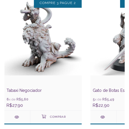
COMPRE 3 PAGUE 2
C
Tabaxi Negociador
Gato de Botas Esp
6
x de
R$5,60
5
x de
R$5,49
R$27,90
R$22,90