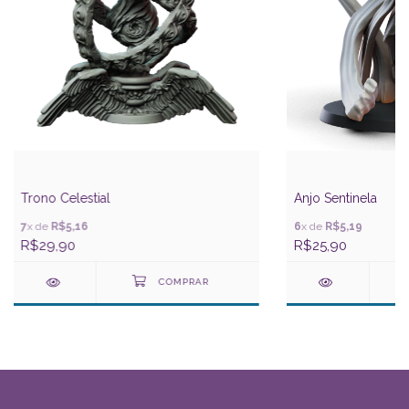
Trono Celestial
Anjo Sentinela
7
x de
R$5,16
6
x de
R$5,19
R$29,90
R$25,90