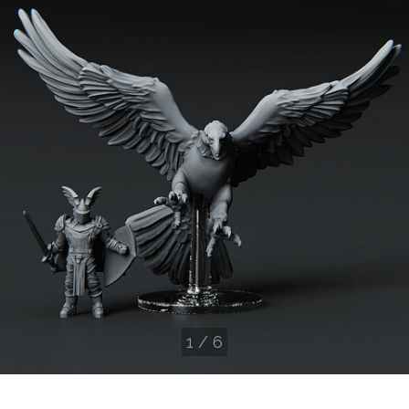
1
/
6