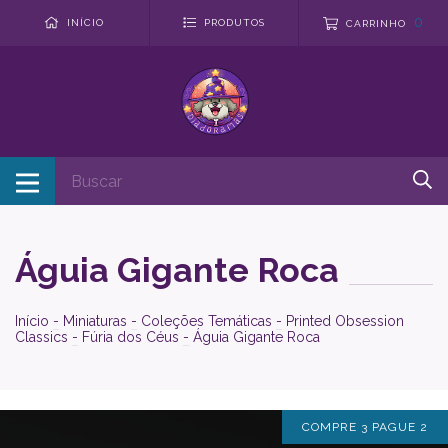
0
INÍCIO
PRODUTOS
CARRINHO
Águia Gigante Roca
Início
-
Miniaturas
-
Coleções Temáticas
-
Printed Obsession
Classics
-
Fúria dos Céus
-
Águia Gigante Roca
COMPRE 3 PAGUE 2