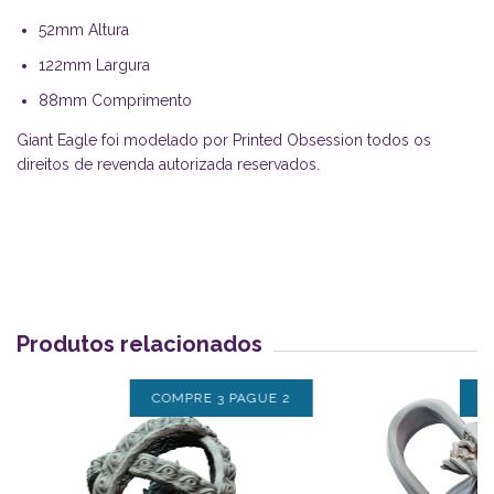
52mm Altura
122mm Largura
88mm Comprimento
Giant Eagle foi modelado por Printed Obsession todos os
direitos de revenda autorizada reservados.
Produtos relacionados
COMPRE 3 PAGUE 2
C