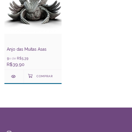
Anjo das Muitas Asas
9
x de
R$5,39
R$39,90