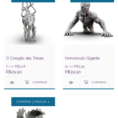
O Coração das Trevas
Homúnculo Gigante
7
x de
R$5,16
9
x de
R$5,39
R$29,90
R$39,90
COMPRE 3 PAGUE 2