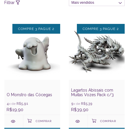
Filtrar
COMPRE 3 PAGUE 2
COMPRE 3 PAGUE 2
Lagartos Abissais com
O Monstro das Cócegas
Muitas Vozes Pack c/3
4
x de
R$5,91
9
x de
R$5,39
R$19,90
R$39,90