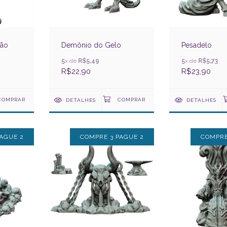
gão
Demônio do Gelo
Pesadelo
5
x de
R$5,49
5
x de
R$5,73
R$22,90
R$23,90
DETALHES
DETALHES
AGUE 2
COMPRE 3 PAGUE 2
COMPRE