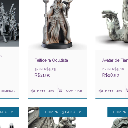
s
Feiticeira Ocultista
Avatar de Tia
5
x de
R$5,25
6
x de
R$5,80
R$21,90
R$28,90
COMPRAR
DETALHES
DETALHES
AGUE 2
COMPRE 3 PAGUE 2
COMPRE