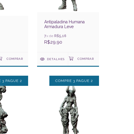
Antipaladina Humana
Armadura Leve
7
x de
R$5,16
R$29,90
DETALHES
 3 PAGUE 2
COMPRE 3 PAGUE 2