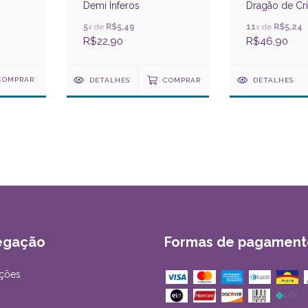
Demi Ínferos
Dragão de Cri
5
x de
R$5,49
11
x de
R$5,24
R$22,90
R$46,90
DETALHES
COMPRAR
DETALHES
egação
Formas de pagament
ções