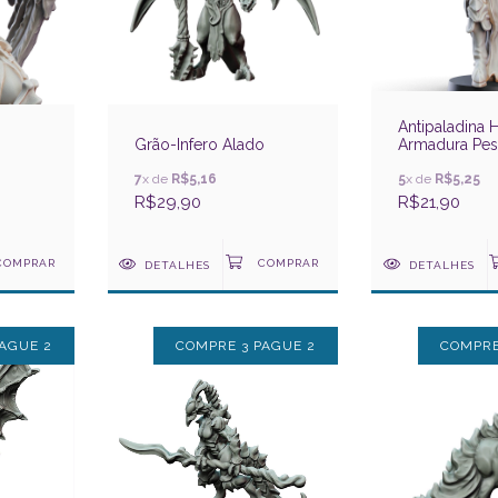
Antipaladina
Grão-Infero Alado
Armadura Pe
7
x de
R$5,16
5
x de
R$5,25
R$29,90
R$21,90
DETALHES
DETALHES
AGUE 2
COMPRE 3 PAGUE 2
COMPRE