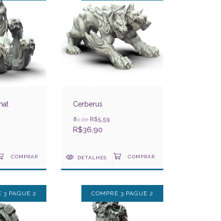
mat
Cerberus
8
x de
R$5,59
R$36,90
DETALHES
 3 PAGUE 2
COMPRE 3 PAGUE 2