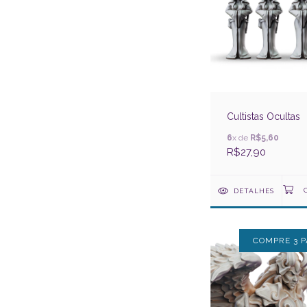
Cultistas Ocultas
6
x de
R$5,60
R$27,90
DETALHES
COMPRE 3 P