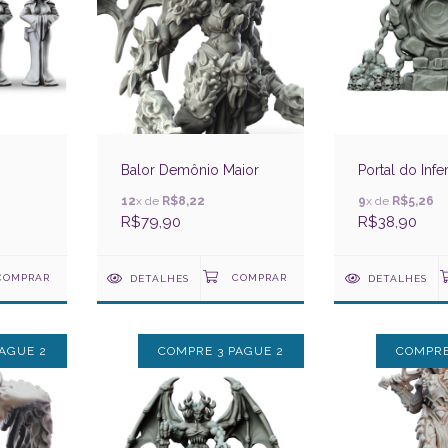
Balor Demônio Maior
Portal do Infe
12
x de
R$8,22
9
x de
R$5,26
R$79,90
R$38,90
DETALHES
DETALHES
AGUE 2
COMPRE 3 PAGUE 2
COMPRE