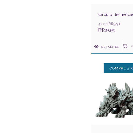
Círculo de Invoc
4
x de
R$5,91
R$19,90
DETALHES
COMPRE 3 P