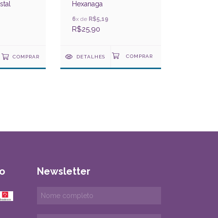
stal
Hexanaga
6
x de
R$5,19
R$25,90
COMPRAR
DETALHES
o
Newsletter