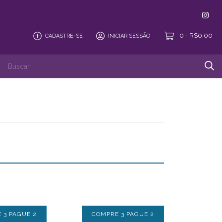
0
R$0,00
CADASTRE-SE
INICIAR SESSÃO
-
uções
Quem Somos
Perguntas Frequentes
 3 PAGUE 2
COMPRE 3 PAGUE 2