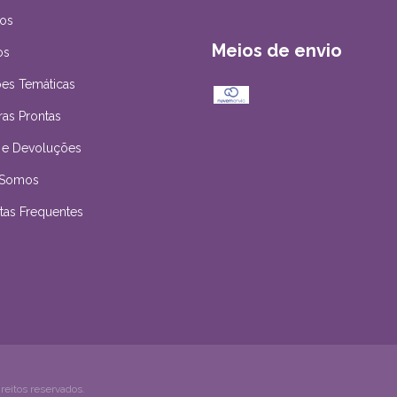
os
Meios de envio
os
es Temáticas
ras Prontas
 e Devoluções
Somos
tas Frequentes
eitos reservados.