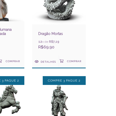
 Humana
sada
Dragão Mortas
12
x de
R$7,19
R$69,90
DETALHES
 3 PAGUE 2
COMPRE 3 PAGUE 2