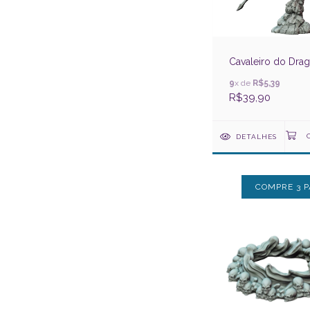
Cavaleiro do Dra
9
x de
R$5,39
R$39,90
DETALHES
COMPRE 3 P