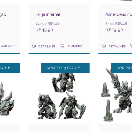
ação
Forja Infernal
Asmodeus no
11
x de
R$5,13
7
x de
R$5,16
R$45,90
R$29,90
DETALHES
DETALHES
AGUE 2
COMPRE 3 PAGUE 2
COMPRE