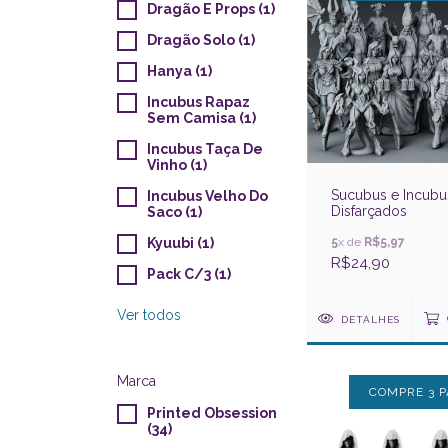
Dragão E Props (1)
Dragão Solo (1)
Hanya (1)
Incubus Rapaz
Sem Camisa (1)
Incubus Taça De
Vinho (1)
Sucubus e Incubu
Incubus Velho Do
Disfarçados
Saco (1)
5
x de
R$5,97
Kyuubi (1)
R$24,90
Pack C/3 (1)
Ver todos
DETALHES
Marca
COMPRE 3 P
Printed Obsession
(34)