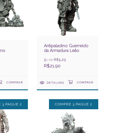
Antipaladino Guerreido
rno
da Armadura Leão
5
x de
R$5,25
R$21,90
DETALHES
 3 PAGUE 2
COMPRE 3 PAGUE 2