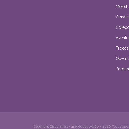
Monstr
Cenári
Coleçõ
Aventu
Trocas
Quem 
Pergun
Copyright Diadoramas - 41296007000180 - 2026. Todos os dir