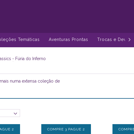
oleções Temáticas
Aventuras Prontas
Trocas e Devol
assics
-
Fúria do Inferno
fernais numa extensa coleção de
AGUE 2
COMPRE 3 PAGUE 2
COMPRE