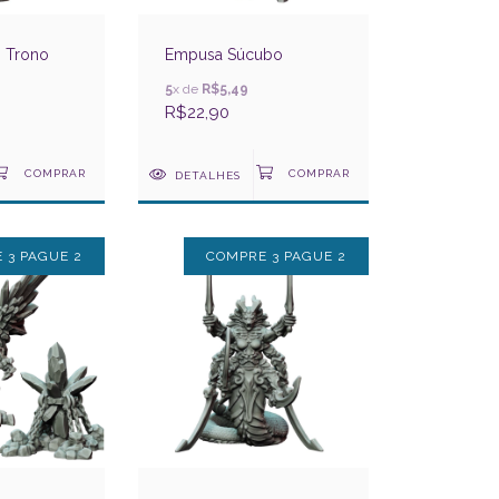
 Trono
Empusa Súcubo
5
x de
R$5,49
R$22,90
DETALHES
 3 PAGUE 2
COMPRE 3 PAGUE 2