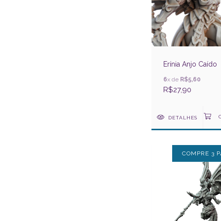
Erínia Anjo Caído
6
x de
R$5,60
R$27,90
DETALHES
COMPRE 3 P