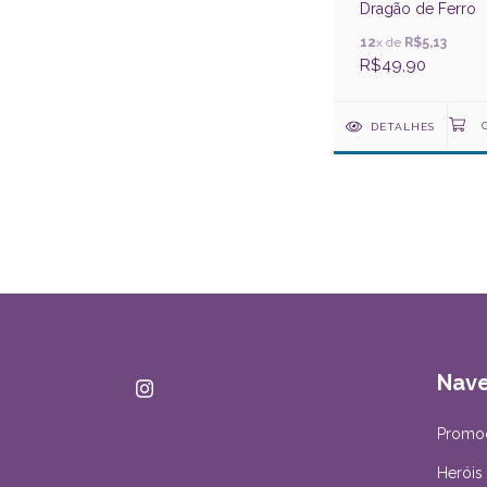
Dragão de Ferro
12
x de
R$5,13
R$49,90
DETALHES
Nav
Promo
Heróis