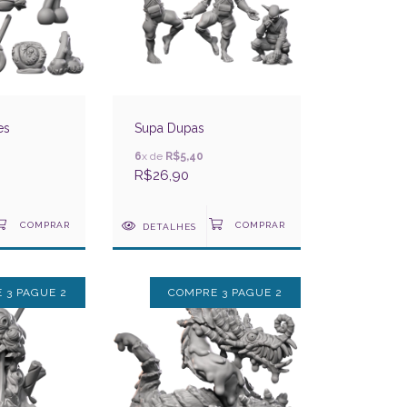
es
Supa Dupas
6
x de
R$5,40
R$26,90
DETALHES
 3 PAGUE 2
COMPRE 3 PAGUE 2