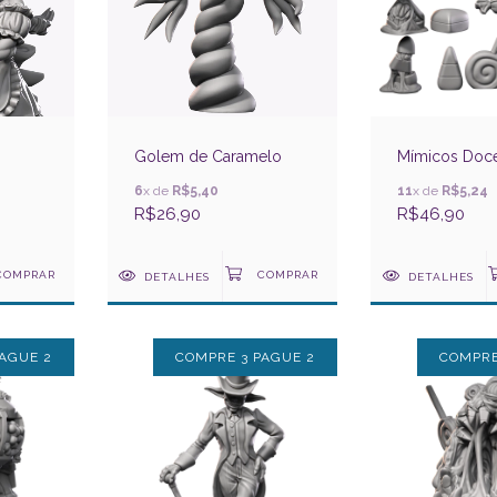
Golem de Caramelo
Mímicos Doc
6
x de
R$5,40
11
x de
R$5,24
R$26,90
R$46,90
DETALHES
DETALHES
AGUE 2
COMPRE 3 PAGUE 2
COMPRE