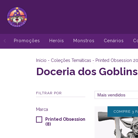
Promoções
Heróis
Monstros
Cenários
C
Início
-
Coleções Temáticas
-
Printed Obsession 2
Doceria dos Goblins
FILTRAR POR
Marca
COMPRE 3 P
Printed Obsession
(8)