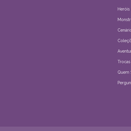
Heróis
Monstr
Cenári
Coleçõ
Aventu
Trocas
Quem 
Pergun