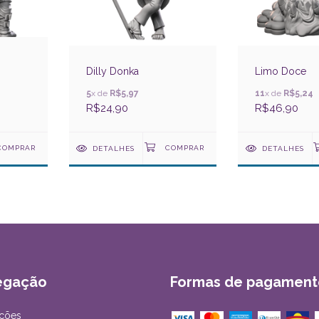
Dilly Donka
Limo Doce
5
x de
R$5,97
11
x de
R$5,24
R$24,90
R$46,90
DETALHES
DETALHES
egação
Formas de pagament
ções