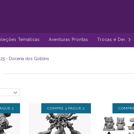
oleções Temáticas
Aventuras Prontas
Trocas e Devol
025
-
Doceria dos Goblins
AGUE 2
COMPRE 3 PAGUE 2
COMPRE