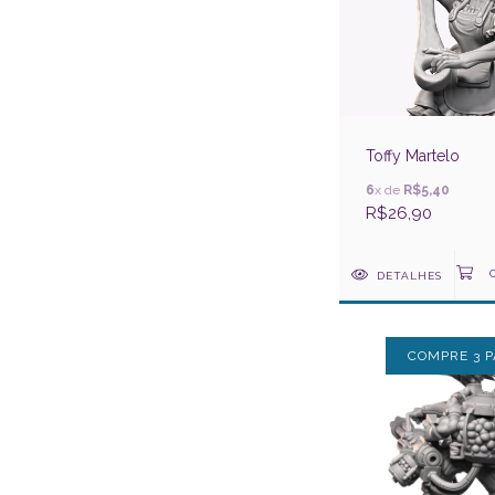
Toffy Martelo
6
x de
R$5,40
R$26,90
DETALHES
COMPRE 3 P