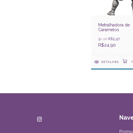
Metralhadora de
Caramelos
5
x de
R$5,97
R$24,90
DETALHES
Nav
Promo